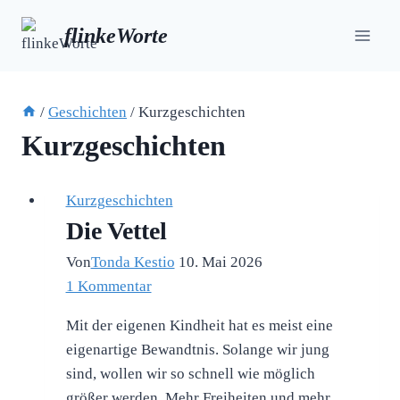
Zum
flinkeWorte
Inhalt
springen
/
Geschichten
/
Kurzgeschichten
Kurzgeschichten
Kurzgeschichten
Die Vettel
Von
Tonda Kestio
10. Mai 2026
1 Kommentar
Mit der eigenen Kindheit hat es meist eine
eigenartige Bewandtnis. Solange wir jung
sind, wollen wir so schnell wie möglich
größer werden. Mehr Freiheiten und mehr