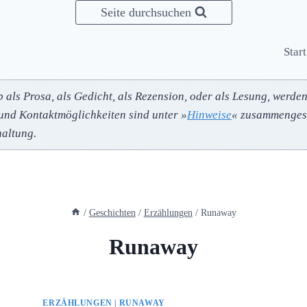
Seite durchsuchen
Start
b als Prosa, als Gedicht, als Rezension, oder als Lesung, werde
und Kontaktmöglichkeiten sind unter »
Hinweise
« zusammengest
altung.
/
Geschichten
/
Erzählungen
/
Runaway
Runaway
ERZÄHLUNGEN
|
RUNAWAY